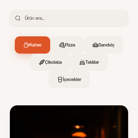
Kahve
Pizza
Sandviç
Çikolata
Tatlılar
İçecekler