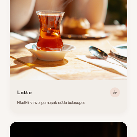
Latte
☕
Nitelikli kahve, yumuşak sütle buluşuyor.