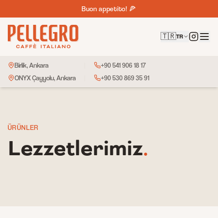
🇮🇹
Buon appetito! 🍕
🇹🇷
🇬🇧
🇹🇷
TR
Birlik, Ankara
|
+90 541 906 18 17
ONYX Çayyolu, Ankara
|
+90 530 869 35 91
ÜRÜNLER
Lezzetlerimiz
.